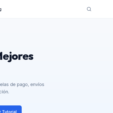
g
Mejores
las de pago, envíos
ción.
 Tutorial